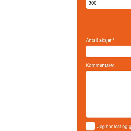
Antall aksjer
*
Kommentarer
Jeg har lest og 