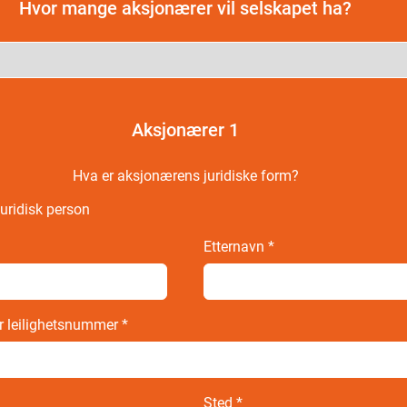
Hvor mange aksjonærer vil selskapet ha?
Aksjonærer
1
Hva er aksjonærens juridiske form?
uridisk person
Etternavn
*
r leilighetsnummer
*
Sted
*