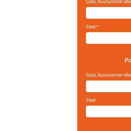
Gate, husnummer elle
Sted
*
Po
Gate, husnummer elle
Sted