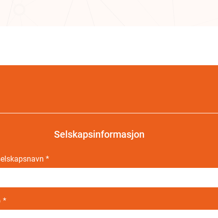
Selskapsinformasjon
 selskapsnavn
*
)
*