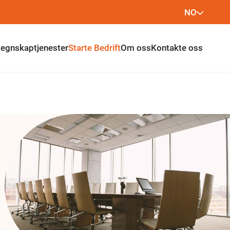
NO
LT
egnskaptjenester
Starte Bedrift
Om oss
Kontakte oss
EN