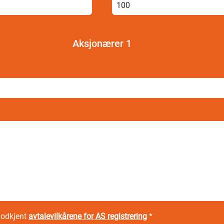
Aksjonærer
1
godkjent
avtalevilkårene for AS registrering
*