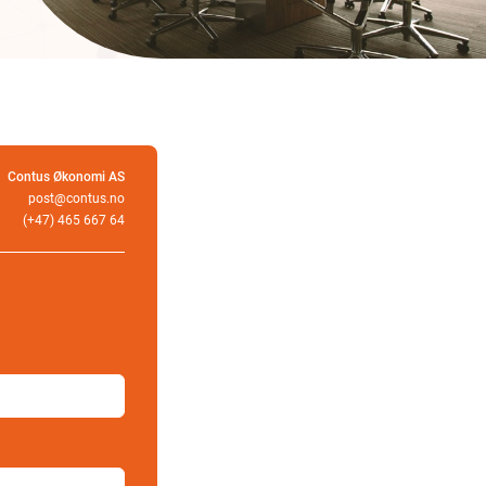
Contus Økonomi AS
post@contus.no
(+47) 465 667 64